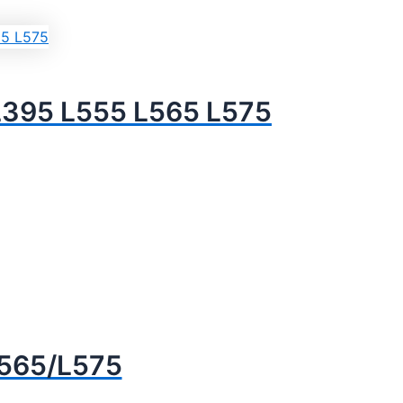
L395 L555 L565 L575
L565/L575