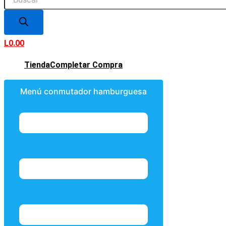
L
0.00
Tienda
Completar Compra
Menú conmutador hamburguesa