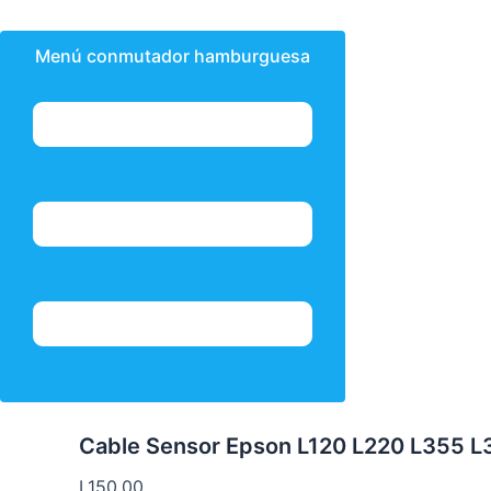
Menú conmutador hamburguesa
Cable Sensor Epson L120 L220 L355 
L
150.00