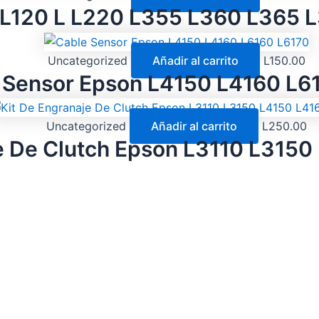
 L120 L L220 L355 L360 L365 
Uncategorized
Añadir al carrito
L
150.00
 Sensor Epson L4150 L4160 L6
Uncategorized
Añadir al carrito
L
250.00
e De Clutch Epson L3110 L315