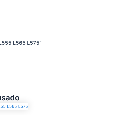
 L555 L565 L575”
usado