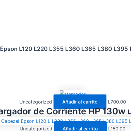
or Epson L120 L220 L355 L360 L365 L380 L395
Uncategorized
Añadir al carrito
L
700.00
argador de Corriente HP 130w 
Uncategorized
Añadir al carrito
L
150.00