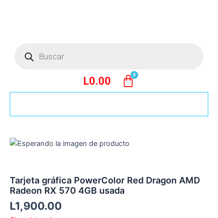
Ir
al
contenido
Búsqueda
de
productos
L
0.00
Tarjeta gráfica PowerColor Red Dragon AMD
Radeon RX 570 4GB usada
L
1,900.00