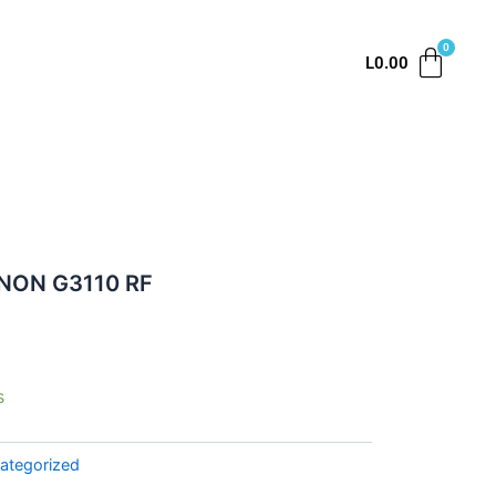
L
0.00
NON G3110 RF
s
ategorized