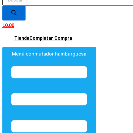
L
0.00
Tienda
Completar Compra
Menú conmutador hamburguesa