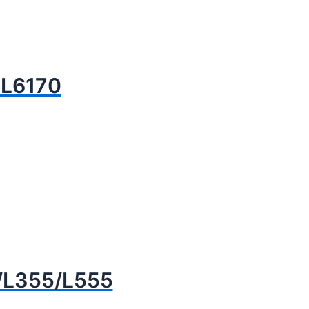
 L6170
0/L355/L555