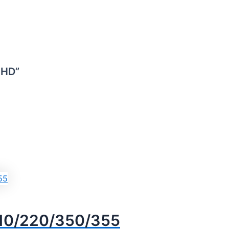
FHD”
/210/220/350/355