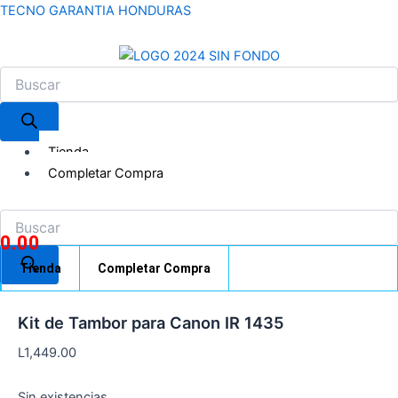
Búsqueda
Búsqueda
Ir
Menú
TECNO GARANTIA HONDURAS
de
de
al
productos
productos
contenido
Tienda
Completar Compra
L
0.00
0.00
Tienda
Completar Compra
Kit de Tambor para Canon IR 1435
L
1,449.00
Sin existencias