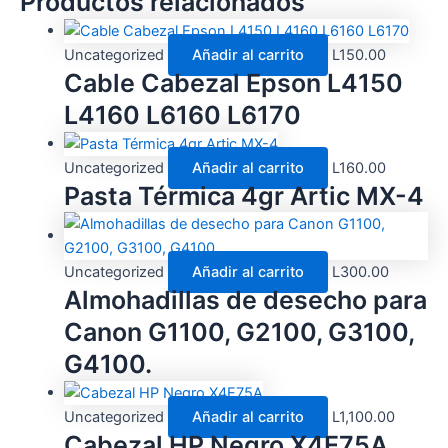
Productos relacionados
Uncategorized
Añadir al carrito
L
150.00
Cable Cabezal Epson L4150
L4160 L6160 L6170
Uncategorized
Añadir al carrito
L
160.00
Pasta Térmica 4gr Artic MX-4
Uncategorized
Añadir al carrito
L
300.00
Almohadillas de desecho para
Canon G1100, G2100, G3100,
G4100.
Uncategorized
Añadir al carrito
L
1,100.00
Cabezal HP Negro X4E75A