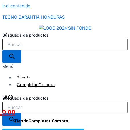
Ir al contenido
TECNO GARANTIA HONDURAS
Búsqueda de productos
Menú
Tienda
Completar Compra
L
0.00
Búsqueda de productos
L
0.00
Tienda
Completar Compra