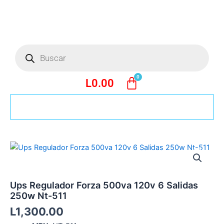
Ir
al
contenido
Búsqueda
de
productos
L
0.00
Ups Regulador Forza 500va 120v 6 Salidas
250w Nt-511
L
1,300.00