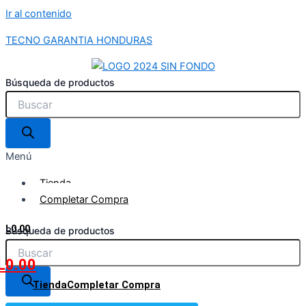
Ir al contenido
TECNO GARANTIA HONDURAS
Búsqueda de productos
Menú
Tienda
Completar Compra
L
0.00
Búsqueda de productos
L
0.00
Tienda
Completar Compra