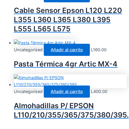
Cable Sensor Epson L120 L220
L355 L360 L365 L380 L395
L555 L565 L575
Uncategorized
Añadir al carrito
L
160.00
Pasta Térmica 4gr Artic MX-4
Uncategorized
Añadir al carrito
L
400.00
Almohadillas P/ EPSON
L110/210/355/365/375/380/395.