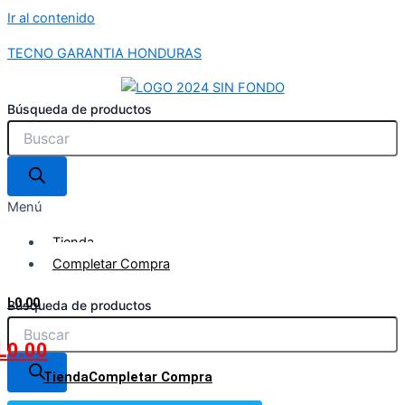
Ir al contenido
TECNO GARANTIA HONDURAS
Búsqueda de productos
Menú
Tienda
Completar Compra
L
0.00
Búsqueda de productos
L
0.00
Tienda
Completar Compra