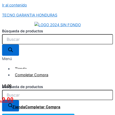
Ir al contenido
TECNO GARANTIA HONDURAS
Búsqueda de productos
Menú
Tienda
Completar Compra
L
0.00
Búsqueda de productos
L
0.00
Tienda
Completar Compra