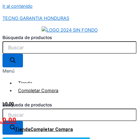
Ir al contenido
TECNO GARANTIA HONDURAS
Búsqueda de productos
Menú
Tienda
Completar Compra
L
0.00
Búsqueda de productos
L
0.00
Tienda
Completar Compra