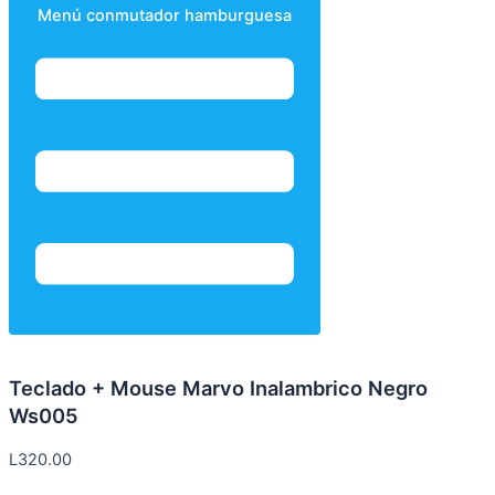
Menú conmutador hamburguesa
Teclado + Mouse Marvo Inalambrico Negro
Ws005
L
320.00