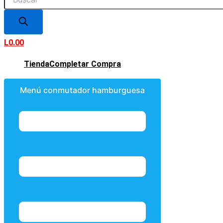
L
0.00
Tienda
Completar Compra
Menú conmutador hamburguesa