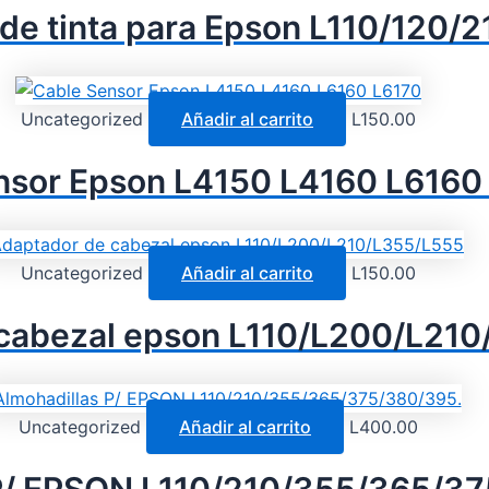
 de tinta para Epson L110/120
Uncategorized
Añadir al carrito
L
150.00
nsor Epson L4150 L4160 L6160
Uncategorized
Añadir al carrito
L
150.00
cabezal epson L110/L200/L21
Uncategorized
Añadir al carrito
L
400.00
P/ EPSON L110/210/355/365/3