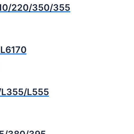
/210/220/350/355
 L6170
0/L355/L555
75/380/395.