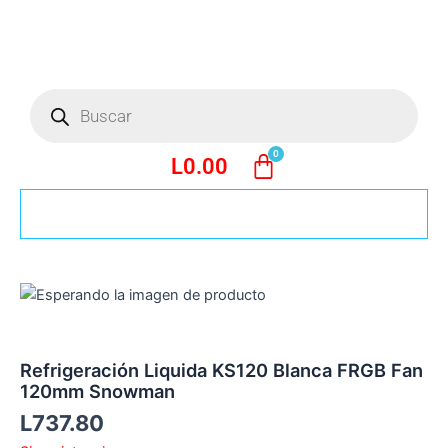
Ir
al
contenido
Búsqueda
de
productos
L
0.00
Refrigeración Liquida KS120 Blanca FRGB Fan
120mm Snowman
L
737.80