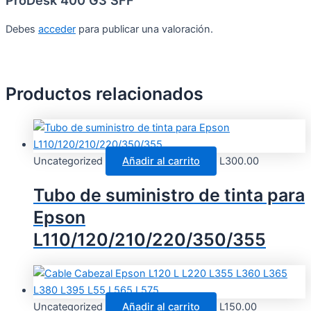
ProDesk 400 G3 SFF”
Debes
acceder
para publicar una valoración.
Productos relacionados
Uncategorized
Añadir al carrito
L
300.00
Tubo de suministro de tinta para
Epson
L110/120/210/220/350/355
Uncategorized
Añadir al carrito
L
150.00