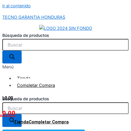
Ir al contenido
TECNO GARANTIA HONDURAS
Búsqueda de productos
Menú
Tienda
Completar Compra
L
0.00
Búsqueda de productos
L
0.00
Tienda
Completar Compra