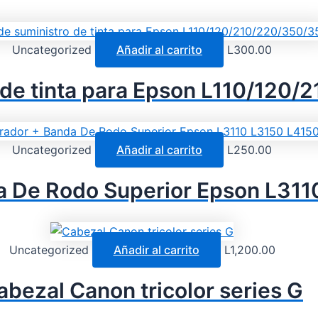
Uncategorized
Añadir al carrito
L
300.00
 de tinta para Epson L110/120
Uncategorized
Añadir al carrito
L
250.00
a De Rodo Superior Epson L311
Uncategorized
Añadir al carrito
L
1,200.00
abezal Canon tricolor series G