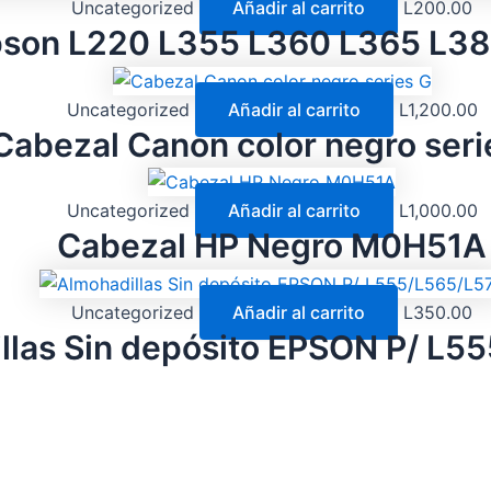
Uncategorized
Añadir al carrito
L
200.00
pson L220 L355 L360 L365 L3
Uncategorized
Añadir al carrito
L
1,200.00
Cabezal Canon color negro seri
Uncategorized
Añadir al carrito
L
1,000.00
Cabezal HP Negro M0H51A
Uncategorized
Añadir al carrito
L
350.00
llas Sin depósito EPSON P/ L5