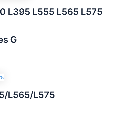
80 L395 L555 L565 L575
es G
55/L565/L575