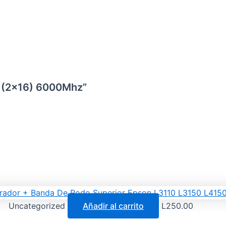
B (2×16) 6000Mhz”
Uncategorized
Añadir al carrito
L
250.00