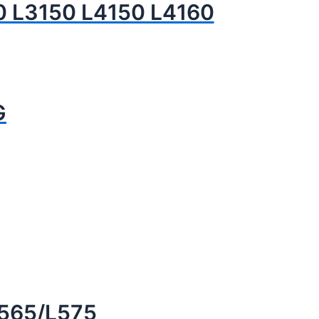
0 L3150 L4150 L4160
G
L565/L575