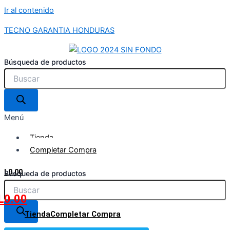
Ir al contenido
TECNO GARANTIA HONDURAS
Búsqueda de productos
Menú
Tienda
Completar Compra
L
0.00
Búsqueda de productos
L
0.00
Tienda
Completar Compra