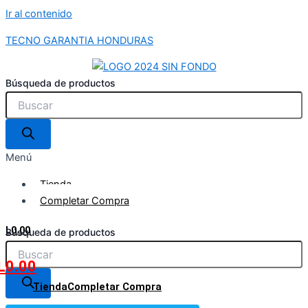
Ir al contenido
TECNO GARANTIA HONDURAS
Búsqueda de productos
Menú
Tienda
Completar Compra
L
0.00
Búsqueda de productos
L
0.00
Tienda
Completar Compra