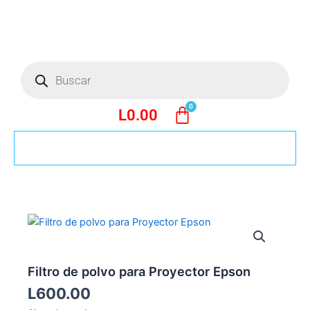
Ir
al
contenido
Búsqueda
de
productos
L
0.00
Filtro de polvo para Proyector Epson
L
600.00