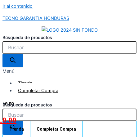
Ir al contenido
TECNO GARANTIA HONDURAS
Búsqueda de productos
Menú
Tienda
Completar Compra
L
0.00
Búsqueda de productos
L
0.00
Tienda
Completar Compra