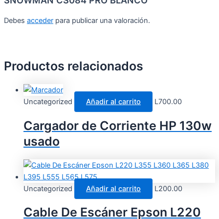
SNOWMAN CS084 PRO BLANCO”
Debes
acceder
para publicar una valoración.
Productos relacionados
Uncategorized
Añadir al carrito
L
700.00
Cargador de Corriente HP 130w
usado
Uncategorized
Añadir al carrito
L
200.00
Cable De Escáner Epson L220