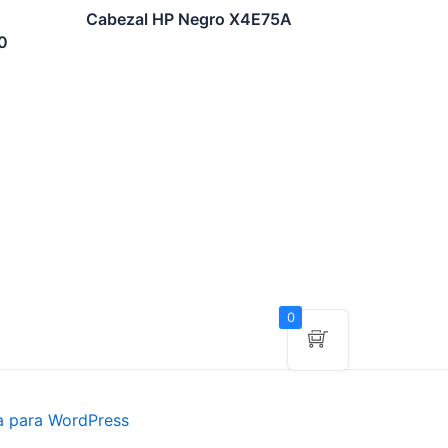
Cabezal HP Negro X4E75A
0
0
a para WordPress