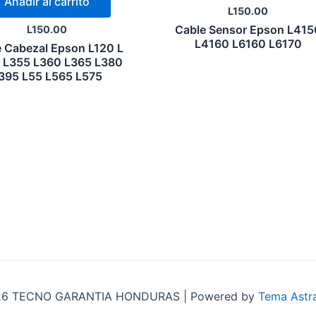
Añadir al carrito
L
150.00
Cable Sensor Epson L415
L
150.00
L4160 L6160 L6170
 Cabezal Epson L120 L
 L355 L360 L365 L380
395 L55 L565 L575
026 TECNO GARANTIA HONDURAS | Powered by
Tema Astr