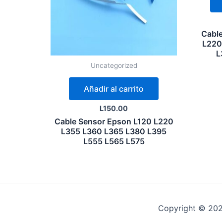
Cable
L220
L
Uncategorized
Añadir al carrito
L
150.00
Cable Sensor Epson L120 L220
L355 L360 L365 L380 L395
L555 L565 L575
Copyright © 2