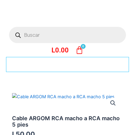
Ir
al
contenido
Búsqueda
de
productos
L
0.00
Cable ARGOM RCA macho a RCA macho
5 pies
L
50.00