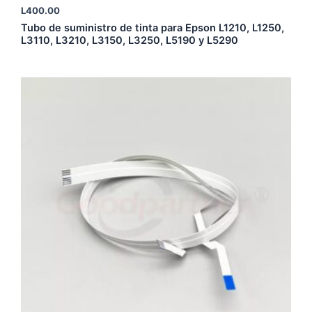
L
400.00
Tubo de suministro de tinta para Epson L1210, L1250,
L3110, L3210, L3150, L3250, L5190 y L5290