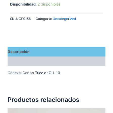
Tricolor
Disponibilidad:
2 disponibles
CH-
10
cantidad
SKU:
CP0156
Categoría:
Uncategorized
Descripción
Valoraciones (0)
Cabezal Canon Tricolor CH-10
Productos relacionados