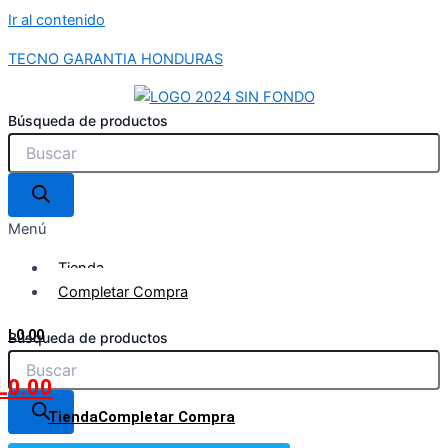
Ir al contenido
TECNO GARANTIA HONDURAS
Búsqueda de productos
Menú
Tienda
Completar Compra
L
0.00
Búsqueda de productos
L
0.00
Tienda
Completar Compra