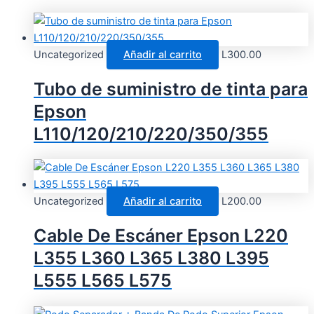
Uncategorized
Añadir al carrito
L
300.00
Tubo de suministro de tinta para
Epson
L110/120/210/220/350/355
Uncategorized
Añadir al carrito
L
200.00
Cable De Escáner Epson L220
L355 L360 L365 L380 L395
L555 L565 L575