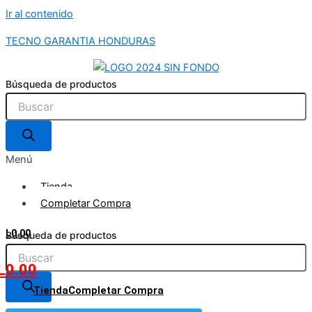
Ir al contenido
TECNO GARANTIA HONDURAS
Búsqueda de productos
Menú
Tienda
Completar Compra
L
0.00
Búsqueda de productos
L
0.00
Tienda
Completar Compra