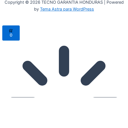
Copyright © 2026 TECNO GARANTIA HONDURAS | Powered
by
Tema Astra para WordPress
0