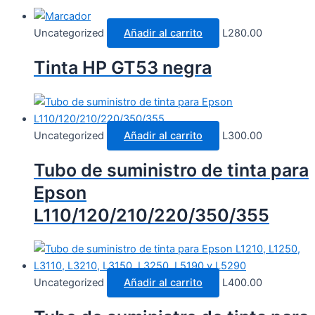
Uncategorized
Añadir al carrito
L
280.00
Tinta HP GT53 negra
Uncategorized
Añadir al carrito
L
300.00
Tubo de suministro de tinta para
Epson
L110/120/210/220/350/355
Uncategorized
Añadir al carrito
L
400.00