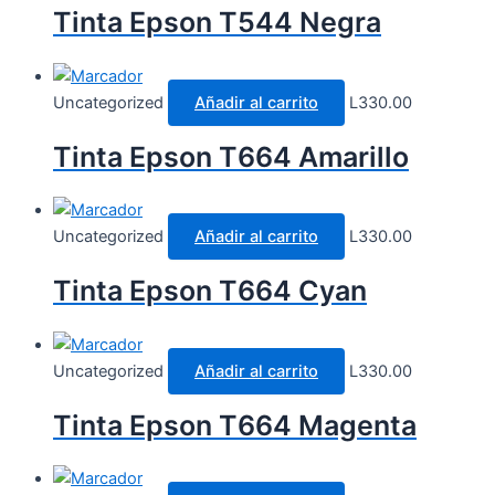
Tinta Epson T544 Negra
Uncategorized
Añadir al carrito
L
330.00
Tinta Epson T664 Amarillo
Uncategorized
Añadir al carrito
L
330.00
Tinta Epson T664 Cyan
Uncategorized
Añadir al carrito
L
330.00
Tinta Epson T664 Magenta